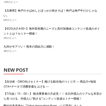
12件のビュー
【兵庫県】神戸のそばめしとぼっかけ焼きそば！神戸は神戸牛だけじゃな
い。
6件のビュー
【6/25(火)14:00~】海外富裕層のニーズと高付加価値コンテンツ造成のポイ
ントとは？セミナー開催！
5件のビュー
九州が今アツい！熊本の団結力に感動！
4件のビュー
NEW POST
【自治体・DMO向けセミナー】稼げる観光地のつくり方 ― 商品力×地域
OTA×データで消費単価を上げる ―
【7/3(金）15：00～】 観光事業者の方必見！！ 在日外国人のリアルな本音か
ら見つける、外国人に”刺さる”コンテンツ造成セミナー開催！
弊社代表道越が「Tokyo Innovation Base」にて講演しました