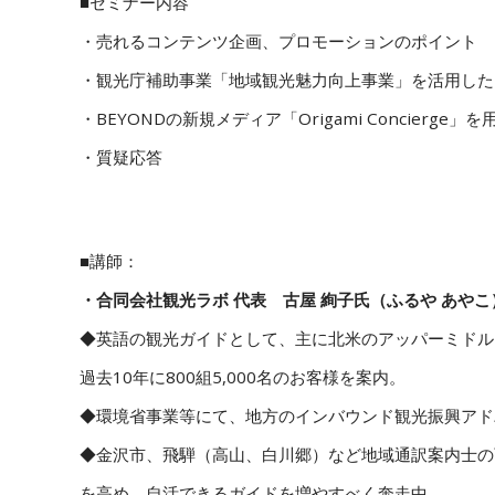
■セミナー内容
・売れるコンテンツ企画、プロモーションのポイント
・観光庁補助事業「地域観光魅力向上事業」を活用した
・BEYONDの新規メディア「Origami Concierg
・質疑応答
■講師：
・合同会社観光ラボ 代表 古屋 絢子氏（ふるや あやこ
◆英語の観光ガイドとして、主に北米のアッパーミドル
過去10年に800組5,000名のお客様を案内。
◆環境省事業等にて、地方のインバウンド観光振興アド
◆金沢市、飛騨（高山、白川郷）など地域通訳案内士の
を高め、自活できるガイドを増やすべく奔走中。