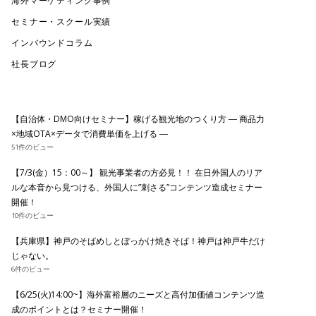
海外マーケティング事例
セミナー・スクール実績
インバウンドコラム
社長ブログ
【自治体・DMO向けセミナー】稼げる観光地のつくり方 ― 商品力
×地域OTA×データで消費単価を上げる ―
51件のビュー
【7/3(金）15：00～】 観光事業者の方必見！！ 在日外国人のリア
ルな本音から見つける、外国人に”刺さる”コンテンツ造成セミナー
開催！
10件のビュー
【兵庫県】神戸のそばめしとぼっかけ焼きそば！神戸は神戸牛だけ
じゃない。
6件のビュー
【6/25(火)14:00~】海外富裕層のニーズと高付加価値コンテンツ造
成のポイントとは？セミナー開催！