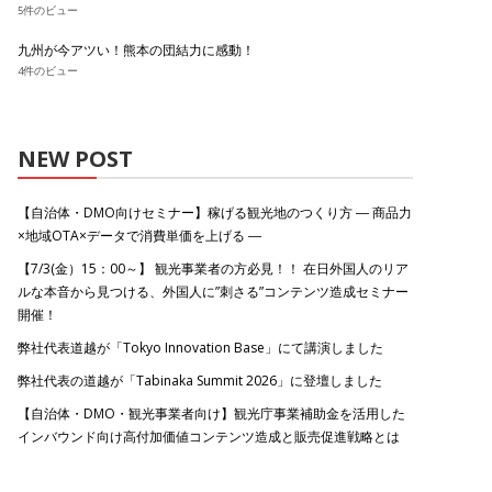
5件のビュー
九州が今アツい！熊本の団結力に感動！
4件のビュー
NEW POST
【自治体・DMO向けセミナー】稼げる観光地のつくり方 ― 商品力
×地域OTA×データで消費単価を上げる ―
【7/3(金）15：00～】 観光事業者の方必見！！ 在日外国人のリア
ルな本音から見つける、外国人に”刺さる”コンテンツ造成セミナー
開催！
弊社代表道越が「Tokyo Innovation Base」にて講演しました
弊社代表の道越が「Tabinaka Summit 2026」に登壇しました
【自治体・DMO・観光事業者向け】観光庁事業補助金を活用した
インバウンド向け高付加価値コンテンツ造成と販売促進戦略とは