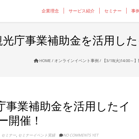
企業理念
サービス紹介
セミナー
事
00～】観光庁事業補助金を活用
HOME
/
オンラインイベント事例
/
【3/18(火)14
～】観光庁事業補助金を活用したイ
ー開催！
,
セミナー
,
セミナーイベント実績
NO COMMENTS YET