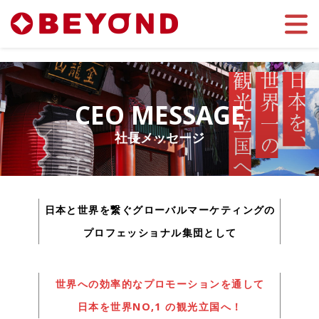
Toggle 
CEO MESSAGE
社長メッセージ
日本と世界を繋ぐグローバルマーケティングの
プロフェッショナル集団として
世界への効率的なプロモーションを通して
日本を世界NO,1 の観光立国へ！