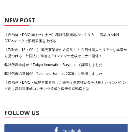
NEW POST
【自治体・DMO向けセミナー】稼げる観光地のつくり方 ― 商品力×地域
OTA×データで消費単価を上げる ―
【7/3(金）15：00～】 観光事業者の方必見！！ 在日外国人のリアルな本音か
ら見つける、外国人に”刺さる”コンテンツ造成セミナー開催！
弊社代表道越が「Tokyo Innovation Base」にて講演しました
弊社代表の道越が「Tabinaka Summit 2026」に登壇しました
【自治体・DMO・観光事業者向け】観光庁事業補助金を活用したインバウン
ド向け高付加価値コンテンツ造成と販売促進戦略とは
FOLLOW US
Facebook