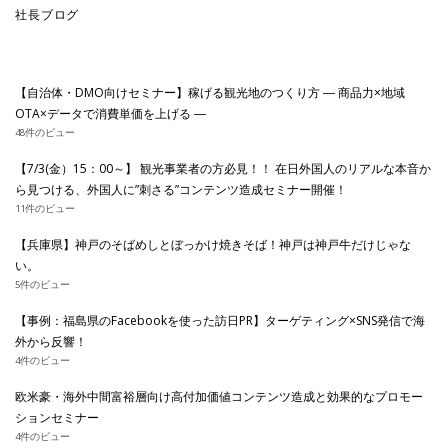
社長ブログ
【自治体・DMO向けセミナー】稼げる観光地のつくり方 ― 商品力×地域
OTA×データで消費単価を上げる ―
48件のビュー
【7/3(金）15：00～】 観光事業者の方必見！！ 在日外国人のリアルな本音か
ら見つける、外国人に”刺さる”コンテンツ造成セミナー開催！
11件のビュー
【兵庫県】神戸のそばめしとぼっかけ焼きそば！神戸は神戸牛だけじゃな
い。
5件のビュー
【事例：福島県のFacebookを使った訪日PR】ターゲティング×SNS発信で海
外から反響！
4件のビュー
欧米豪・海外中間富裕層向け高付加価値コンテンツ造成と効果的なプロモー
ションセミナー
4件のビュー