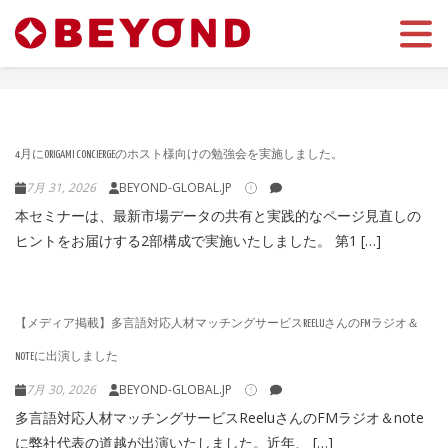
Toggle 
4月にORIGAMI CONCIERGEのホスト様向けの勉強会を実施しました。
7月 31, 2026
BEYOND-GLOBAL.JP
本セミナーは、最新市場データの共有と実践的なページ見直しの
ヒントをお届けする2部構成で実施いたしました。 第1 […]
【メディア掲載】多言語対応人材マッチングサービスREELUさんのFMラジオ＆
NOTEに出演しました
7月 30, 2026
BEYOND-GLOBAL.JP
多言語対応人材マッチングサービスReeluさんのFMラジオ＆note
に弊社代表の道越が出演いたしました。近年、 […]