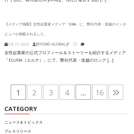
【メディア掲載】女性起業家メディア「ELUNA」に、弊社代表・道越のインタ
ビューが掲載されました。
5月 27, 2026
BEYOND-GLOBAL.JP
女性起業家の公式プロフィール＆ストーリーを紹介するメディア
「ELUNA（エルナ）」にて、弊社代表・道越のロング […]
投
Page
Page
Page
Page
Page
Next
1
2
3
4
…
16
稿
page
の
CATEGORY
ペ
ニュース＆トピックス
ー
プレスリリース