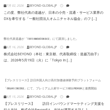
7月 02, 2026
BEYOND-GLOBAL.JP
この度、弊社代表の道越が、日本の小売・流通・サービス業界の
DXを牽引する「一般社団法人オムニチャネル協会」のフ […]
弊社代表道越が「TOKYO INNOVATION BASE」にて講演しました。
6月 16, 2026
BEYOND-GLOBAL.JP
株式会社BEYOND（本社：東京都、代表取締役：道越万由子）
は、2026年5月19日（火）に「Tokyo In […]
【プレスリリース】訪日外国人向け高付加価値体験予約プラットフォーム
「ORIGAMI CONCIERGE」にて、プレミアム人材サービスREELU PREMIUMと連携開始
6月 15, 2026
BEYOND-GLOBAL.JP
【プレスリリース】 訪日インバウンドマーケティング支援を
行う当社、株式会社Beyondは、当社が運営する訪 […]