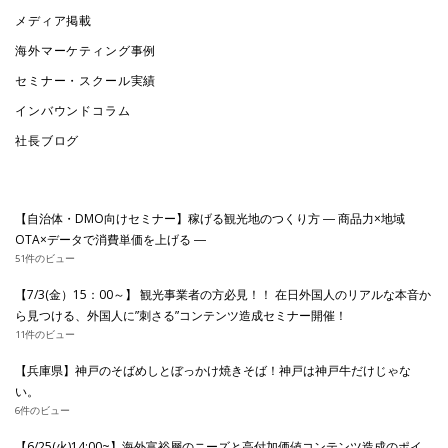
ジ
メディア掲載
送
海外マーケティング事例
り
セミナー・スクール実績
インバウンドコラム
社長ブログ
【自治体・DMO向けセミナー】稼げる観光地のつくり方 ― 商品力×地域
OTA×データで消費単価を上げる ―
51件のビュー
【7/3(金）15：00～】 観光事業者の方必見！！ 在日外国人のリアルな本音か
ら見つける、外国人に”刺さる”コンテンツ造成セミナー開催！
11件のビュー
【兵庫県】神戸のそばめしとぼっかけ焼きそば！神戸は神戸牛だけじゃな
い。
6件のビュー
【6/25(火)14:00~】海外富裕層のニーズと高付加価値コンテンツ造成のポイ