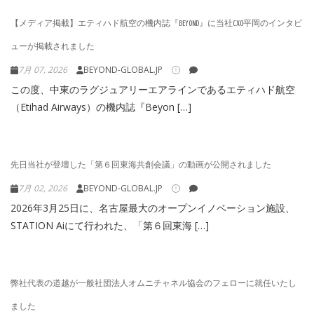
【メディア掲載】エティハド航空の機内誌『BEYOND』に当社CXO平岡のインタビ
ューが掲載されました
7月 07, 2026
BEYOND-GLOBAL.JP
この度、中東のラグジュアリーエアラインであるエティハド航空
（Etihad Airways）の機内誌『Beyon […]
先日当社が登壇した「第６回東海共創会議」の動画が公開されました
7月 02, 2026
BEYOND-GLOBAL.JP
2026年3月25日に、名古屋最大のオープンイノベーション施設、
STATION Aiにて行われた、「第６回東海 […]
弊社代表の道越が一般社団法人オムニチャネル協会のフェローに就任いたし
ました