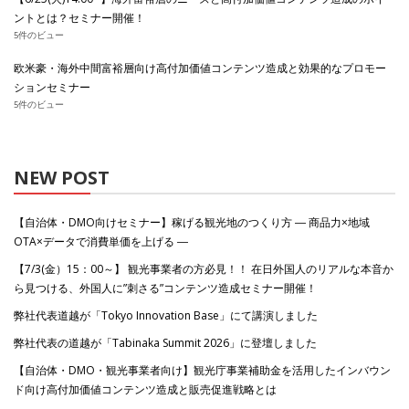
ントとは？セミナー開催！
5件のビュー
欧米豪・海外中間富裕層向け高付加価値コンテンツ造成と効果的なプロモー
ションセミナー
5件のビュー
NEW POST
【自治体・DMO向けセミナー】稼げる観光地のつくり方 ― 商品力×地域
OTA×データで消費単価を上げる ―
【7/3(金）15：00～】 観光事業者の方必見！！ 在日外国人のリアルな本音か
ら見つける、外国人に”刺さる”コンテンツ造成セミナー開催！
弊社代表道越が「Tokyo Innovation Base」にて講演しました
弊社代表の道越が「Tabinaka Summit 2026」に登壇しました
【自治体・DMO・観光事業者向け】観光庁事業補助金を活用したインバウン
ド向け高付加価値コンテンツ造成と販売促進戦略とは