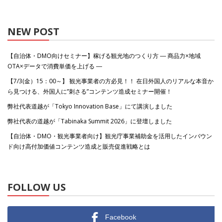
NEW POST
【自治体・DMO向けセミナー】稼げる観光地のつくり方 ― 商品力×地域
OTA×データで消費単価を上げる ―
【7/3(金）15：00～】 観光事業者の方必見！！ 在日外国人のリアルな本音か
ら見つける、外国人に”刺さる”コンテンツ造成セミナー開催！
弊社代表道越が「Tokyo Innovation Base」にて講演しました
弊社代表の道越が「Tabinaka Summit 2026」に登壇しました
【自治体・DMO・観光事業者向け】観光庁事業補助金を活用したインバウン
ド向け高付加価値コンテンツ造成と販売促進戦略とは
FOLLOW US
Facebook