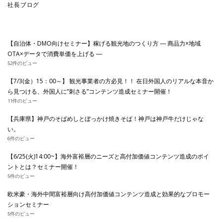
社長ブログ
【自治体・DMO向けセミナー】稼げる観光地のつくり方 ― 商品力×地域
OTA×データで消費単価を上げる ―
52件のビュー
【7/3(金）15：00～】 観光事業者の方必見！！ 在日外国人のリアルな本音か
ら見つける、外国人に”刺さる”コンテンツ造成セミナー開催！
11件のビュー
【兵庫県】神戸のそばめしとぼっかけ焼きそば！神戸は神戸牛だけじゃな
い。
6件のビュー
【6/25(火)14:00~】海外富裕層のニーズと高付加価値コンテンツ造成のポイ
ントとは？セミナー開催！
5件のビュー
欧米豪・海外中間富裕層向け高付加価値コンテンツ造成と効果的なプロモー
ションセミナー
5件のビュー